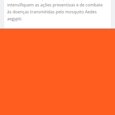
intensifiquem as ações preventivas e de combate
às doenças transmitidas pelo mosquito Aedes
aegypti.