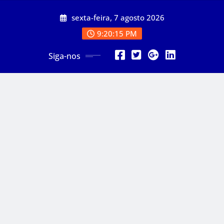
Skip
sexta-feira, 7 agosto 2026
to
content
9:20:17 PM
Siga-nos