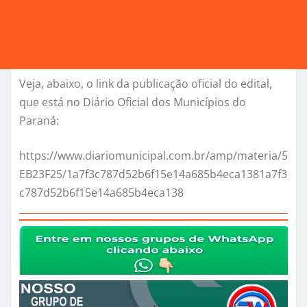
Veja, abaixo, o link da publicação oficial do edital,
que está no Diário Oficial dos Municípios do
Paraná:
https://www.diariomunicipal.com.br/amp/materia/5
EB23F25/1a7f3c787d52b6f15e14a685b4eca1381a7f3
c787d52b6f15e14a685b4eca138