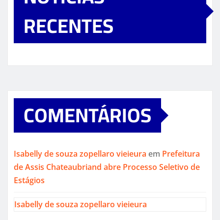
RECENTES
COMENTÁRIOS
Isabelly de souza zopellaro vieieura
em
Prefeitura
de Assis Chateaubriand abre Processo Seletivo de
Estágios
Isabelly de souza zopellaro vieieura