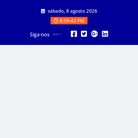
Skip
sábado, 8 agosto 2026
to
content
8:59:45 PM
Siga-nos