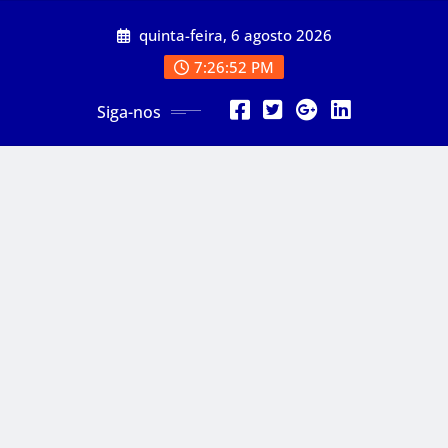
Skip
quinta-feira, 6 agosto 2026
to
content
7:26:54 PM
Siga-nos