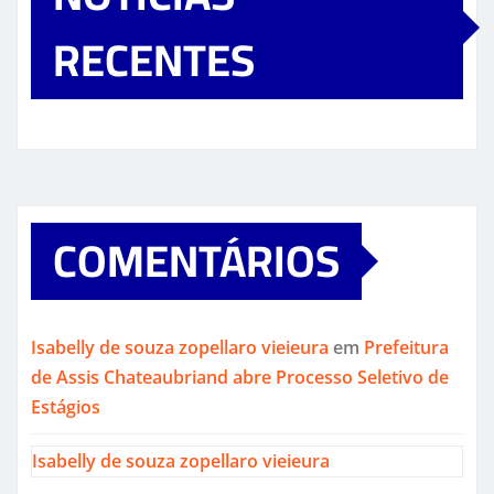
RECENTES
COMENTÁRIOS
Isabelly de souza zopellaro vieieura
em
Prefeitura
de Assis Chateaubriand abre Processo Seletivo de
Estágios
Isabelly de souza zopellaro vieieura