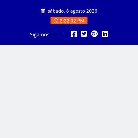
Skip
sábado, 8 agosto 2026
to
content
2:22:03 PM
Siga-nos