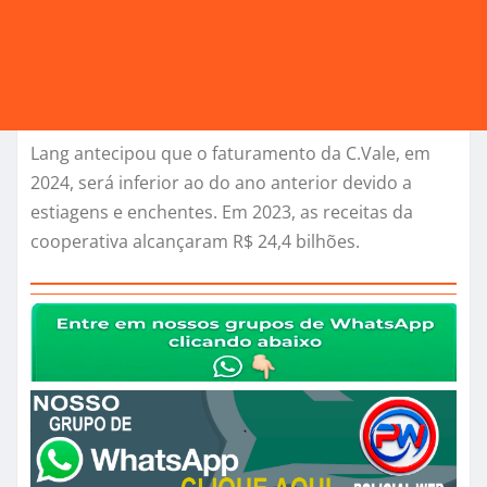
Lang antecipou que o faturamento da C.Vale, em
2024, será inferior ao do ano anterior devido a
estiagens e enchentes. Em 2023, as receitas da
cooperativa alcançaram R$ 24,4 bilhões.