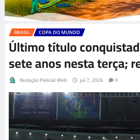
BRASIL
COPA DO MUNDO
Último título conquistad
sete anos nesta terça; 
Redação Policial Web
jul 7, 2026
0