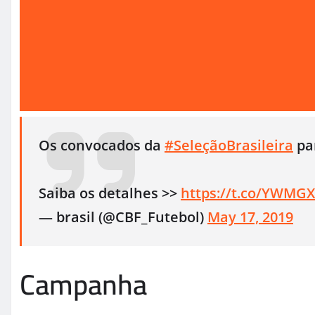
Os convocados da
#SeleçãoBrasileira
pa
Saiba os detalhes >>
https://t.co/YWMG
— brasil (@CBF_Futebol)
May 17, 2019
Campanha