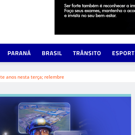
PARANÁ
BRASIL
TRÂNSITO
ESPORT
ete anos nesta terça; relembre