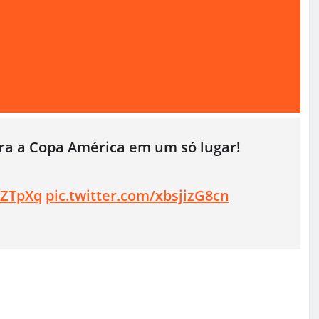
ra a Copa América em um só lugar!
XZTpXq
pic.twitter.com/xbsjizG8cn