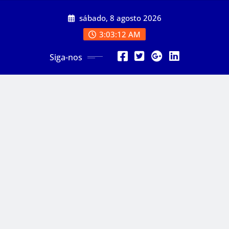
Skip
sábado, 8 agosto 2026
to
content
3:03:14 AM
Siga-nos