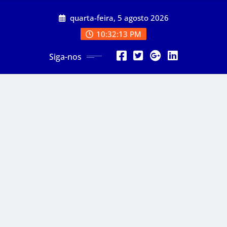
Skip
quarta-feira, 5 agosto 2026
to
content
10:32:14 PM
Siga-nos