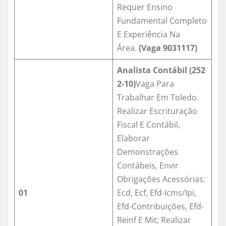
Requer Ensino
Fundamental Completo
E Experiência Na
Área.
(Vaga
9031117
)
Analista
C
ontábil
(
252
2-10
)
Vaga Para
Trabalhar Em Toledo.
Realizar Escrituração
Fiscal E Contábil,
Elaborar
Demonstrações
Contábeis, Envir
Obrigações Acessórias:
01
Ecd, Ecf, Efd-Icms/Ipi,
Efd-Contribuições, Efd-
Reinf E Mit; Realizar