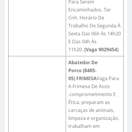
Para Serem
Encaminhados. Ter
Cnh. Horário De
Trabalho De Segunda À
Sexta Das 06h Às 14h20
E Das 04h Às
11h20.
(Vaga 9029454)
Abatedor De
Porco
(
8485-
0
5)
FRIMESA
Vaga Para
A Frimesa De Assis
.comprometimento E
Ética. preparam as
carcaças de animais,
limpeza e organização.
trabalham em