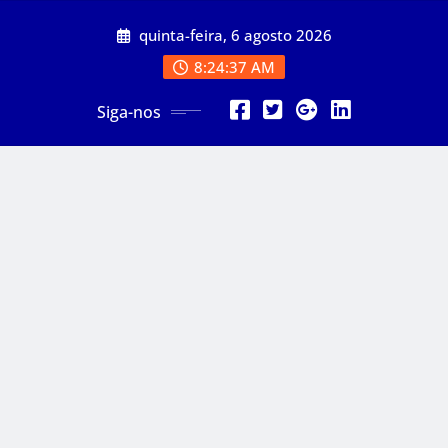
Skip
quinta-feira, 6 agosto 2026
to
content
8:24:39 AM
Siga-nos