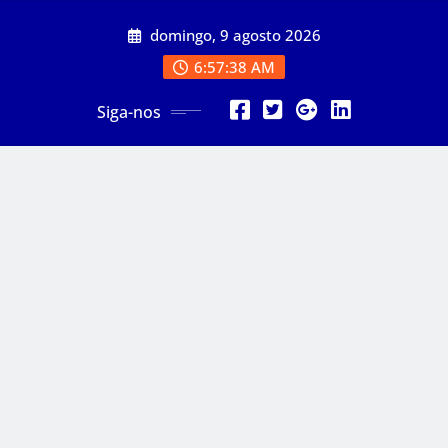
Skip
domingo, 9 agosto 2026
to
content
6:57:40 AM
Siga-nos