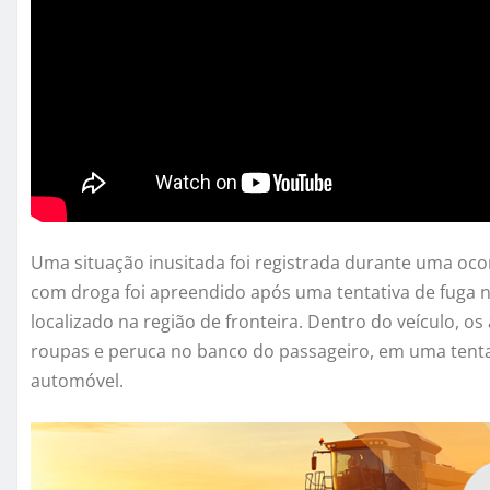
Uma situação inusitada foi registrada durante uma ocor
com droga foi apreendido após uma tentativa de fuga n
localizado na região de fronteira. Dentro do veículo
roupas e peruca no banco do passageiro, em uma tenta
automóvel.