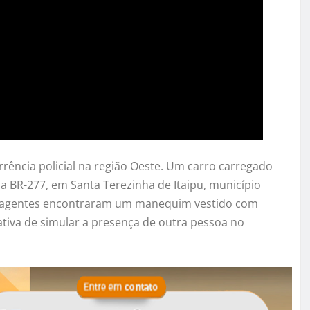
rência policial na região Oeste. Um carro carregado
a BR-277, em Santa Terezinha de Itaipu, município
, os agentes encontraram um manequim vestido com
tiva de simular a presença de outra pessoa no