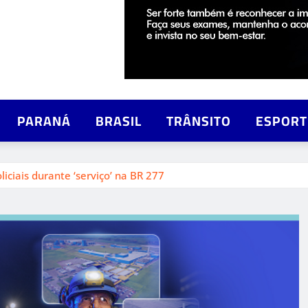
PARANÁ
BRASIL
TRÂNSITO
ESPORT
ciais durante ‘serviço’ na BR 277