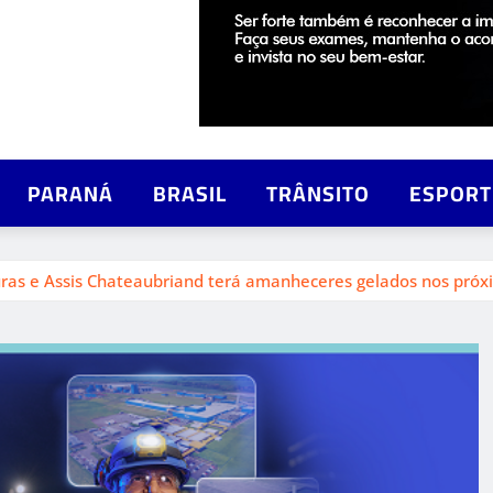
PARANÁ
BRASIL
TRÂNSITO
ESPORT
uras e Assis Chateaubriand terá amanheceres gelados nos próx