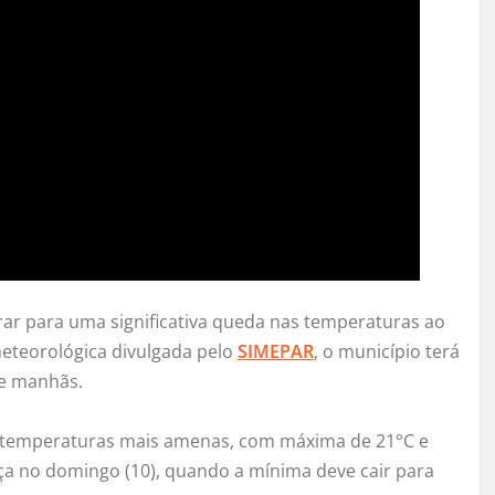
r para uma significativa queda nas temperaturas ao
eteorológica divulgada pelo
SIMEPAR
, o município terá
 e manhãs.
am temperaturas mais amenas, com máxima de 21°C e
a no domingo (10), quando a mínima deve cair para