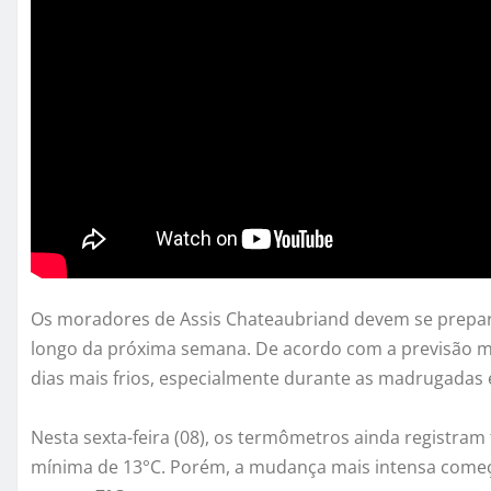
Os moradores de Assis Chateaubriand devem se prepara
longo da próxima semana. De acordo com a previsão m
dias mais frios, especialmente durante as madrugadas
Nesta sexta-feira (08), os termômetros ainda registr
mínima de 13°C. Porém, a mudança mais intensa começ