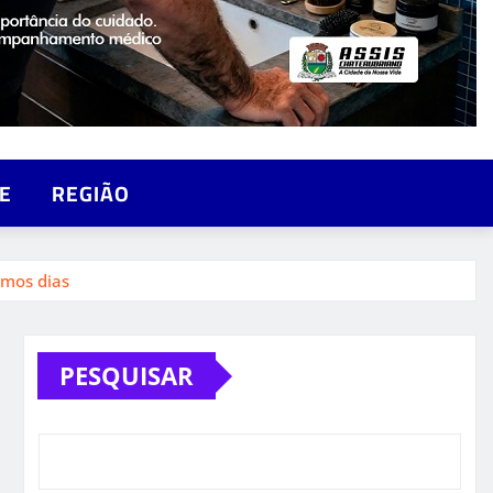
E
REGIÃO
imos dias
PESQUISAR