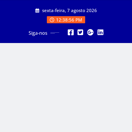
Skip
sexta-feira, 7 agosto 2026
to
content
12:38:58 PM
Siga-nos