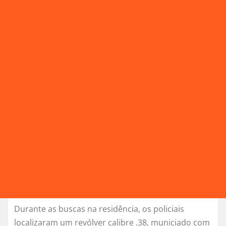
Durante as buscas na residência, os policiais
localizaram um revólver calibre .38, municiado com