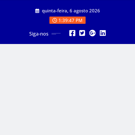
Skip
quinta-feira, 6 agosto 2026
to
content
1:39:49 PM
Siga-nos