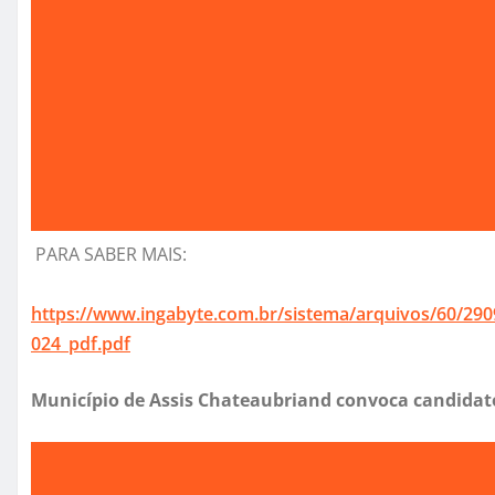
PARA SABER MAIS:
https://www.ingabyte.com.br/sistema/arquivos/60/29
024_pdf.pdf
Município de Assis Chateaubriand convoca candidat