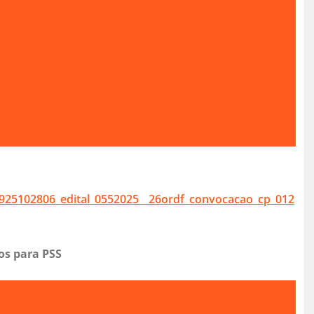
0925102806_edital_0552025__26ordf_convocacao_cp_012
os para PSS