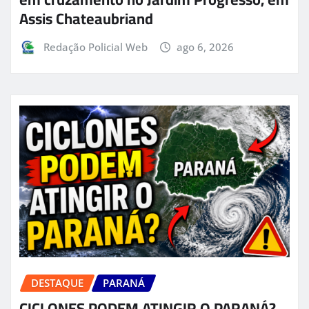
Assis Chateaubriand
Redação Policial Web
ago 6, 2026
DESTAQUE
PARANÁ
CICLONES PODEM ATINGIR O PARANÁ?