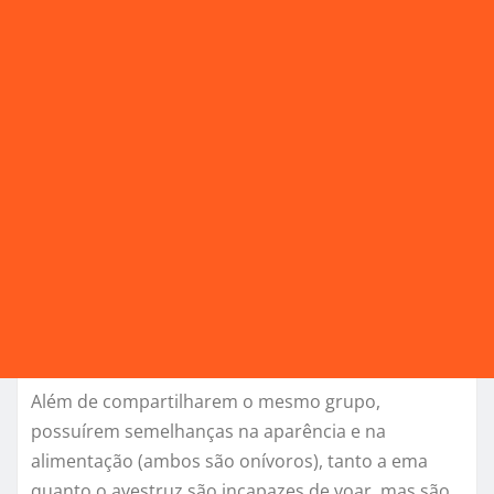
Além de compartilharem o mesmo grupo,
possuírem semelhanças na aparência e na
alimentação (ambos são onívoros), tanto a ema
quanto o avestruz são incapazes de voar, mas são