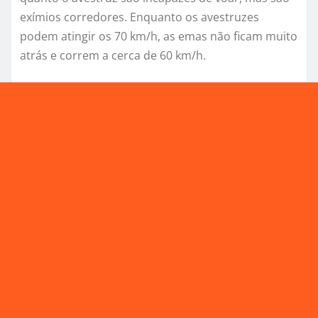
exímios corredores. Enquanto os avestruzes
podem atingir os 70 km/h, as emas não ficam muito
atrás e correm a cerca de 60 km/h.