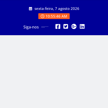
Skip
sexta-feira, 7 agosto 2026
to
content
10:55:48 AM
Siga-nos