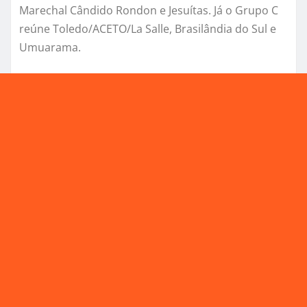
Marechal Cândido Rondon e Jesuítas. Já o Grupo C
reúne Toledo/ACETO/La Salle, Brasilândia do Sul e
Umuarama.