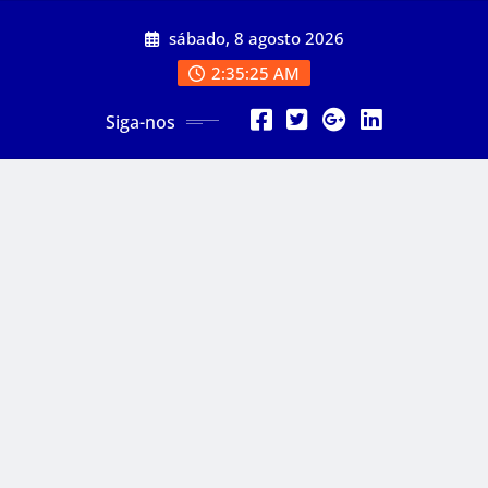
Skip
sábado, 8 agosto 2026
to
content
2:35:27 AM
Siga-nos