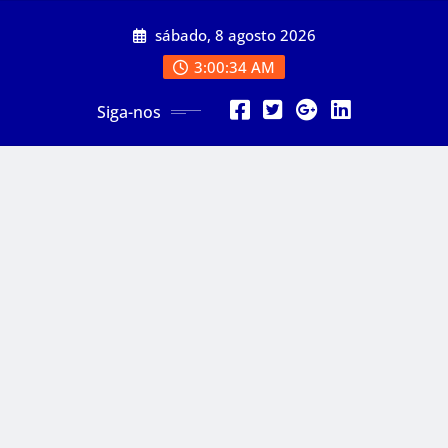
Skip
sábado, 8 agosto 2026
to
content
3:00:36 AM
Siga-nos