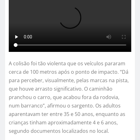
A colisão foi tão violenta que os veículos pararam
cerca de 100 metros após o ponto de impacto. “Dá
para perceber, visualmente, pelas marcas na pista,
que houve arrasto significativo. O caminhão
pranchou o carro, que acabou fora da rodovia,
num barranco”, afirmou o sargento. Os adultos
aparentavam ter entre 35 e 50 anos, enquanto as
crianças tinham aproximadamente 4 e 6 anos,
segundo documentos localizados no local.