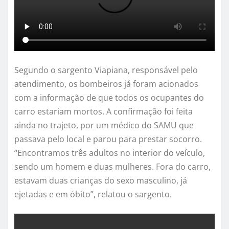
Segundo o sargento Viapiana, responsável pelo
atendimento, os bombeiros já foram acionados
com a informação de que todos os ocupantes do
carro estariam mortos. A confirmação foi feita
ainda no trajeto, por um médico do SAMU que
passava pelo local e parou para prestar socorro.
“Encontramos três adultos no interior do veículo,
sendo um homem e duas mulheres. Fora do carro,
estavam duas crianças do sexo masculino, já
ejetadas e em óbito”, relatou o sargento.