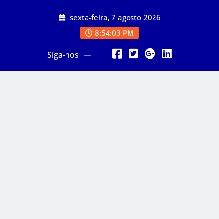
Skip
sexta-feira, 7 agosto 2026
to
content
8:54:05 PM
Siga-nos