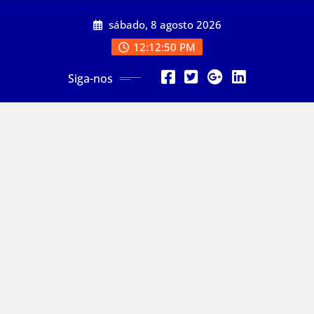
Skip
sábado, 8 agosto 2026
to
content
12:12:52 PM
Siga-nos