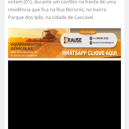
ontem (01), durante um conflito na frente de uma
residência que fica na Rua Bororós, no bairro
Parque dos Ipês, na cidade de Cascavel.