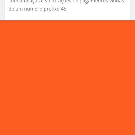
com ameaças e solicitações de pagamentos vindas
de um numero prefixo 45.