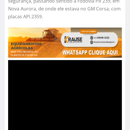
segurança, passando sentido a rodovia PR 239, em
Nova Aurora, de onde ele estava no GM Corsa, com
placas API 2359.