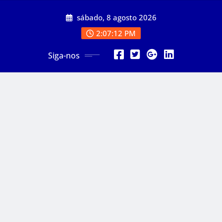
Skip
sábado, 8 agosto 2026
to
content
2:07:13 PM
Siga-nos