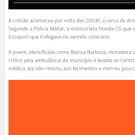
A colisão aconteceu por volta das 20h30, a cerca de d
Segundo a Polícia Militar, a motocicleta Honda CG que 
Ecosport que trafegava no sentido contrário.
A jovem, identificada como Bianca Barbosa, moradora 
crítico pela ambulância do município e levada ao Cent
médica, ela não resistiu aos ferimentos e morreu pouc