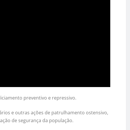
liciamento preventivo e repressivo.
ários e outras ações de patrulhamento ostensivo,
nsação de segurança da população.