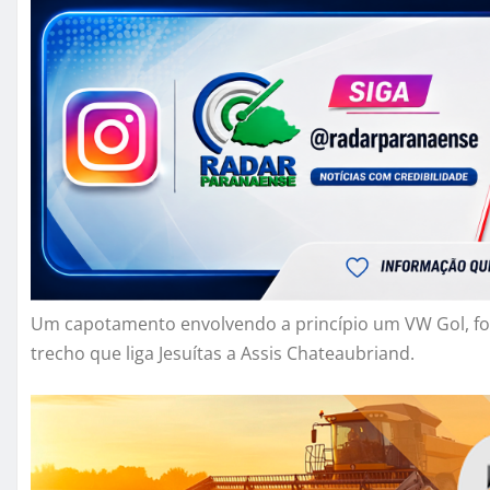
Um capotamento envolvendo a princípio um VW Gol, foi 
trecho que liga Jesuítas a Assis Chateaubriand.