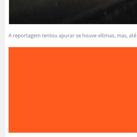
A reportagem tentou apurar se houve vítimas, mas, at