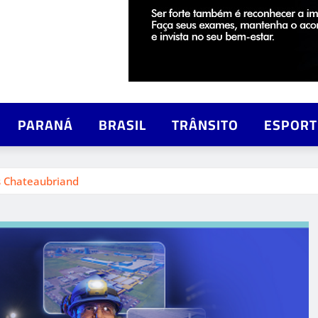
PARANÁ
BRASIL
TRÂNSITO
ESPORT
is Chateaubriand