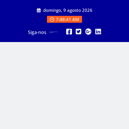
Skip
domingo, 9 agosto 2026
to
content
7:48:43 AM
Siga-nos