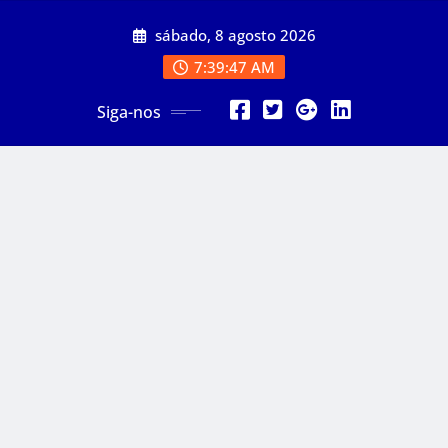
Skip
sábado, 8 agosto 2026
to
content
7:39:49 AM
Siga-nos