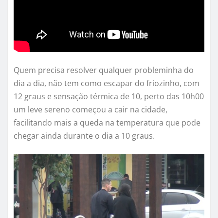
Quem precisa resolver qualquer probleminha do
dia a dia, não tem como escapar do friozinho, com
12 graus e sensação térmica de 10, perto das 10h00
um leve sereno começou a cair na cidade,
facilitando mais a queda na temperatura que pode
chegar ainda durante o dia a 10 graus.