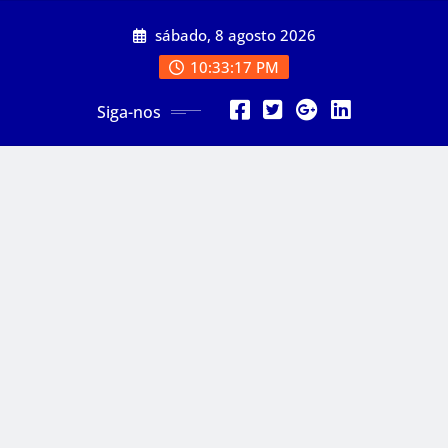
Skip
sábado, 8 agosto 2026
to
content
10:33:18 PM
Siga-nos