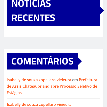
NOTICIAS
RECENTES
COMENTÁRIOS
Isabelly de souza zopellaro vieieura
em
Prefeitura
de Assis Chateaubriand abre Processo Seletivo de
Estágios
Isabelly de souza zopellaro vieieura