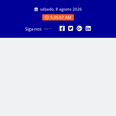
Skip
sábado, 8 agosto 2026
to
content
5:35:59 AM
Siga-nos