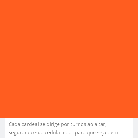
Cada cardeal se dirige por turnos ao altar,
segurando sua cédula no ar para que seja bem