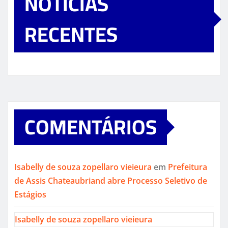
NOTICIAS
RECENTES
COMENTÁRIOS
Isabelly de souza zopellaro vieieura
em
Prefeitura
de Assis Chateaubriand abre Processo Seletivo de
Estágios
Isabelly de souza zopellaro vieieura