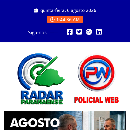
Skip
quinta-feira, 6 agosto 2026
to
content
1:44:38 AM
Siga-nos