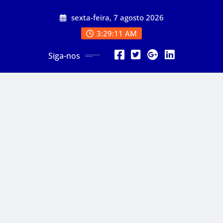
Skip
sexta-feira, 7 agosto 2026
to
content
3:29:13 AM
Siga-nos