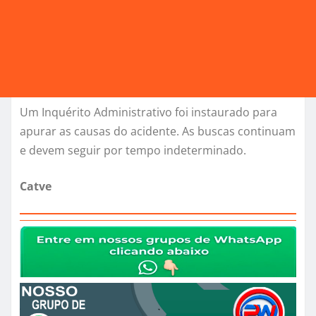
Um Inquérito Administrativo foi instaurado para
apurar as causas do acidente. As buscas continuam
e devem seguir por tempo indeterminado.
Catve