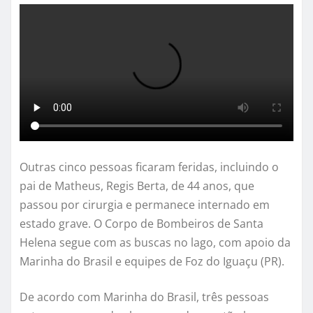
Outras cinco pessoas ficaram feridas, incluindo o
pai de Matheus, Regis Berta, de 44 anos, que
passou por cirurgia e permanece internado em
estado grave. O Corpo de Bombeiros de Santa
Helena segue com as buscas no lago, com apoio da
Marinha do Brasil e equipes de Foz do Iguaçu (PR).
De acordo com Marinha do Brasil, três pessoas