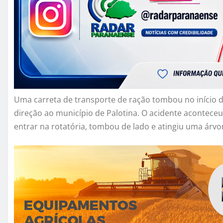
Uma carreta de transporte de ração tombou no início d
direção ao município de Palotina. O acidente aconteceu
entrar na rotatória, tombou de lado e atingiu uma árvo