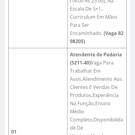
(14:00 As 23:00), Na
Escala De 5×1..
Curriculum Em Mãos
Para Ser
Encaminhado.
(Vaga
82
98205
)
Atendente de Padaria
(
5211-40
)
Vaga Para
Trabalhar Em
Assis.Atendimento Aos
Clientes E Vendas De
Produtos,Experiência
Na Função,Ensino
Médio
Completo,Disponibilida
de De
01