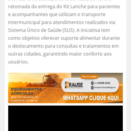
retomada da entrega do Kit Lanche para pacientes
e acompanhantes que utilizam o transporte
intermunicipal para atendimentos realizados via
Sistema Único de Saúde (SUS). A iniciativa tem
como objetivo oferecer suporte alimentar durante
o deslocamento para consultas e tratamentos em
outras cidades, garantindo maior conforto aos
usuários.