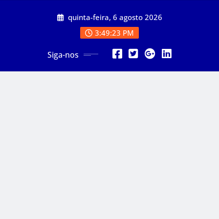
Skip
quinta-feira, 6 agosto 2026
to
content
3:49:25 PM
Siga-nos