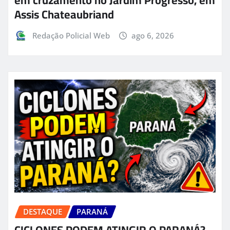
em cruzamento no Jardim Progresso, em
Assis Chateaubriand
Redação Policial Web
ago 6, 2026
DESTAQUE
PARANÁ