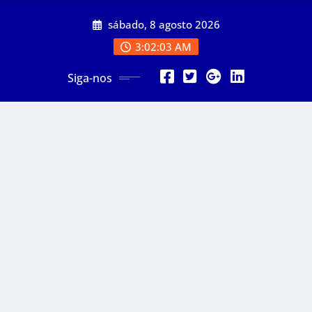
Skip
sábado, 8 agosto 2026
to
content
3:02:05 AM
Siga-nos