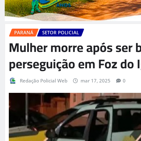
PARANÁ
SETOR POLICIAL
Mulher morre após ser 
perseguição em Foz do 
Redação Policial Web
mar 17, 2025
0