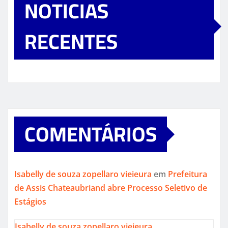
NOTICIAS
RECENTES
COMENTÁRIOS
Isabelly de souza zopellaro vieieura
em
Prefeitura
de Assis Chateaubriand abre Processo Seletivo de
Estágios
Isabelly de souza zopellaro vieieura