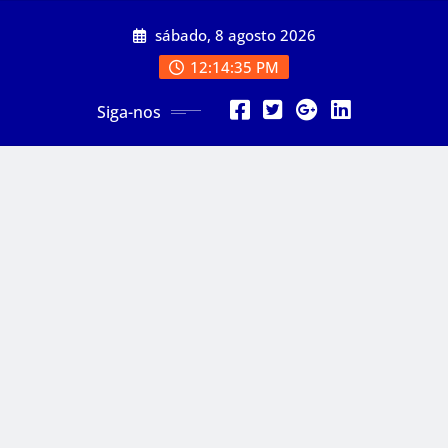
Skip
sábado, 8 agosto 2026
to
content
12:14:37 PM
Siga-nos