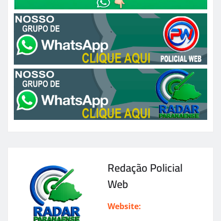
Redação Policial
Web
Website: