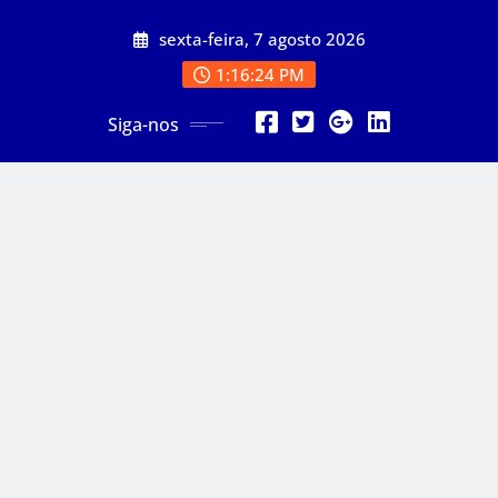
Skip
sexta-feira, 7 agosto 2026
to
content
1:16:26 PM
Siga-nos