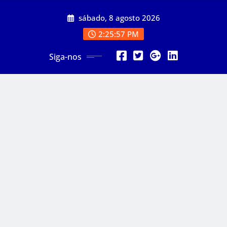
Skip
sábado, 8 agosto 2026
to
content
2:25:59 PM
Siga-nos