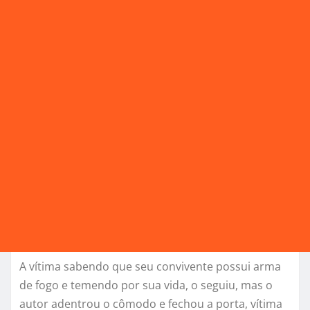
A vítima sabendo que seu convivente possui arma
de fogo e temendo por sua vida, o seguiu, mas o
autor adentrou o cômodo e fechou a porta, vítima