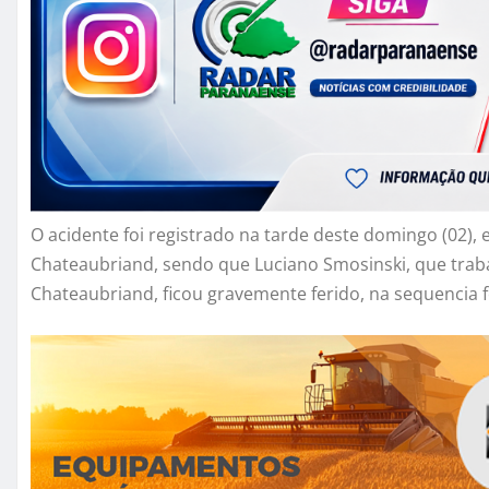
O acidente foi registrado na tarde deste domingo (02), 
Chateaubriand, sendo que Luciano Smosinski, que trab
Chateaubriand, ficou gravemente ferido, na sequencia 