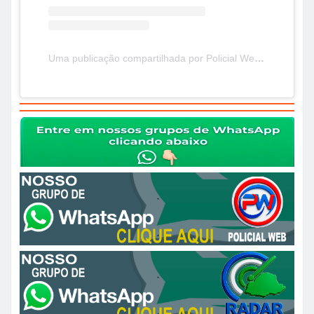
Uma publicação compartilhada por Policial Web (@policialweb_pw)