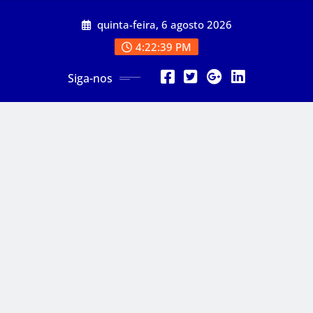
Skip
quinta-feira, 6 agosto 2026
to
content
4:22:41 PM
Siga-nos