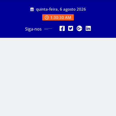
Skip
quinta-feira, 6 agosto 2026
to
content
1:30:32 AM
Siga-nos